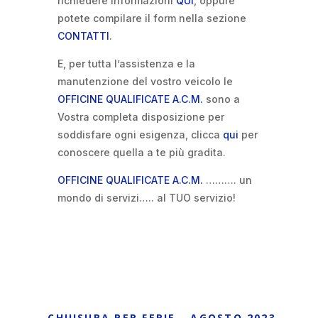
richiedere informazioni
QUI
, oppure
potete compilare il form nella sezione
CONTATTI
.
E, per tutta l’assistenza e la
manutenzione del vostro veicolo le
OFFICINE QUALIFICATE A.C.M.
sono a
Vostra completa disposizione per
soddisfare ogni esigenza, clicca
qui
per
conoscere quella a te più gradita.
OFFICINE QUALIFICATE A.C.M.
………. un
mondo di servizi….. al TUO servizio!
←
CHIUSURA PER FERIE - AGOSTO 2023