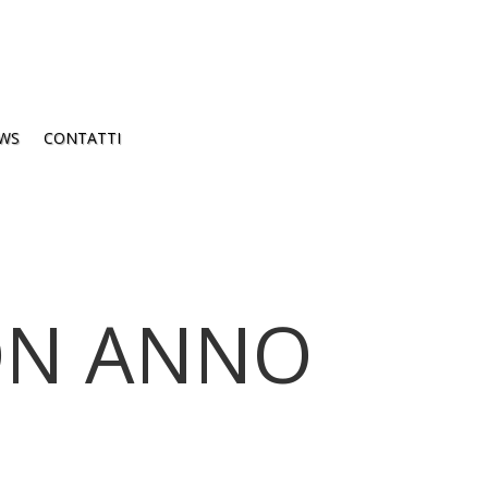
WS
CONTATTI
UON ANNO