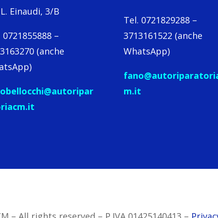
 L. Einaudi, 3/B
Tel. 0721829288 –
. 0721855888 –
3713161522 (anche
3163270 (anche
WhatsApp)
atsApp)
fano@autoriparatori
obellocchi@autoripar
m.it
riacm.it
 – All rights reserved –
P.IVA 01425140413 –
Privac