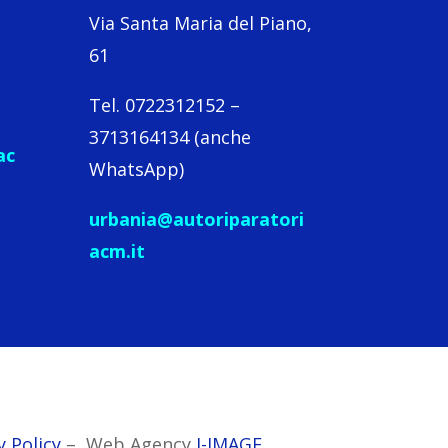
Via Santa Maria del Piano,
61
Tel. 0722312152 –
3713164134 (anche
ac
WhatsApp)
urbania@autoriparatori
acm.it
y Policy
– Web Agency
I-IMAGE